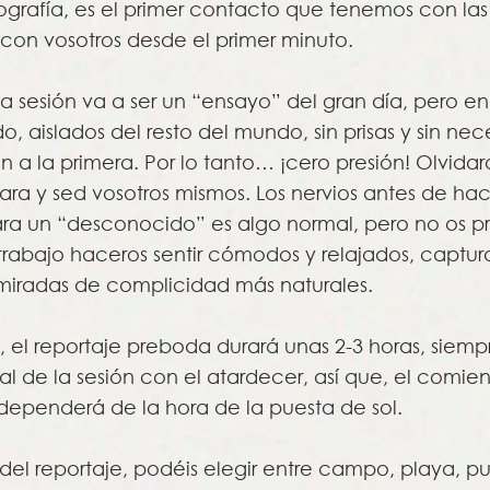
tografía, es el primer contacto que tenemos con las 
con vosotros desde el primer minuto.
a sesión va a ser un “ensayo” del gran día, pero en
, aislados del resto del mundo, sin prisas y sin ne
 a la primera. Por lo tanto… ¡cero presión! Olvidar
ara y sed vosotros mismos. Los nervios antes de hac
ara un “desconocido” es algo normal, pero no os p
trabajo haceros sentir cómodos y relajados, captura
y miradas de complicidad más naturales.
l reportaje preboda durará unas 2-3 horas, siemp
al de la sesión con el atardecer, así que, el comien
 dependerá de la hora de la puesta de sol.
del reportaje, podéis elegir entre campo, playa, pu