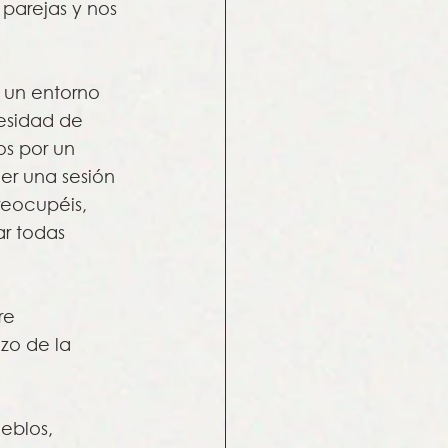
parejas y nos 
 un entorno 
cesidad de 
os por un 
er una sesión 
reocupéis, 
r todas 
re 
zo de la 
eblos, 