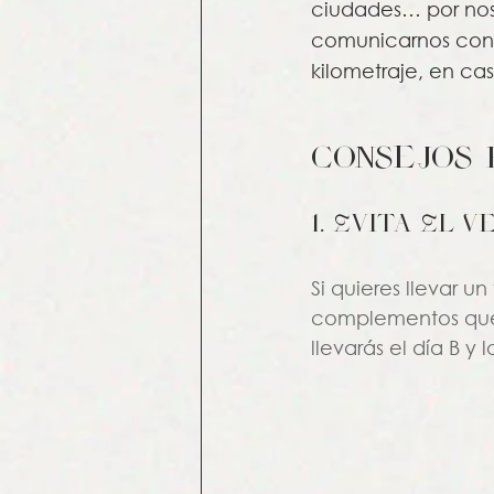
ciudades… por noso
comunicarnos con a
kilometraje, en ca
consejos 
1. Evita El 
Si quieres llevar u
complementos que 
llevarás el día B y 