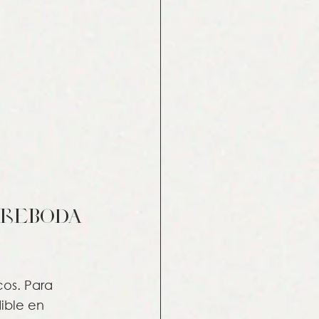
preboda 
os. Para 
ible en 