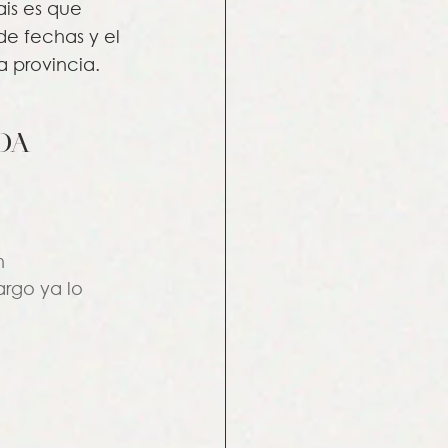
is es que 
de fechas y el 
a provincia.
da
n 
rgo ya lo 